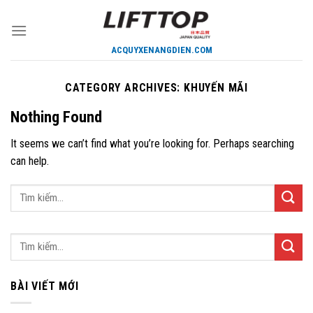
Skip
to
content
CATEGORY ARCHIVES:
KHUYẾN MÃI
Nothing Found
It seems we can’t find what you’re looking for. Perhaps searching
can help.
BÀI VIẾT MỚI