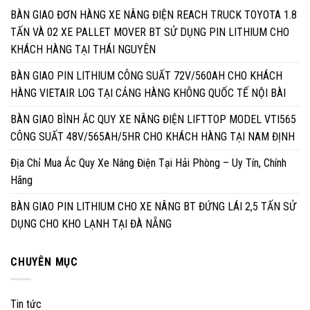
BÀN GIAO ĐƠN HÀNG XE NÂNG ĐIỆN REACH TRUCK TOYOTA 1.8
TẤN VÀ 02 XE PALLET MOVER BT SỬ DỤNG PIN LITHIUM CHO
KHÁCH HÀNG TẠI THÁI NGUYÊN
BÀN GIAO PIN LITHIUM CÔNG SUẤT 72V/560AH CHO KHÁCH
HÀNG VIETAIR LOG TẠI CẢNG HÀNG KHÔNG QUỐC TẾ NỘI BÀI
BÀN GIAO BÌNH ẮC QUY XE NÂNG ĐIỆN LIFTTOP MODEL VTI565
CÔNG SUẤT 48V/565AH/5HR CHO KHÁCH HÀNG TẠI NAM ĐỊNH
Địa Chỉ Mua Ắc Quy Xe Nâng Điện Tại Hải Phòng – Uy Tín, Chính
Hãng
BÀN GIAO PIN LITHIUM CHO XE NÂNG BT ĐỨNG LÁI 2,5 TẤN SỬ
DỤNG CHO KHO LẠNH TẠI ĐÀ NẴNG
CHUYÊN MỤC
Tin tức